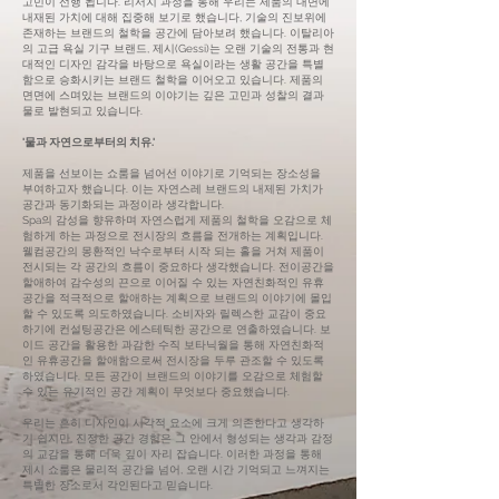
고민이 선행 됩니다. 리서치 과정을 통해 우리는 제품의 내면에
내재된 가치에 대해 집중해 보기로 했습니다, 기술의 진보위에
존재하는 브랜드의 철학을 공간에 담아보려 했습니다. 이탈리아
의 고급 욕실 기구 브랜드, 제시(Gessi)는 오랜 기술의 전통과 현
대적인 디자인 감각을 바탕으로 욕실이라는 생활 공간을 특별
함으로 승화시키는 브랜드 철학을 이어오고 있습니다. 제품의
면면에 스며있는 브랜드의 이야기는 깊은 고민과 성찰의 결과
물로 발현되고 있습니다.
'물과 자연으로부터의 치유.'
제품을 선보이는 쇼룸을 넘어선 이야기로 기억되는 장소성을
부여하고자 했습니다. 이는 자연스레 브랜드의 내제된 가치가
공간과 동기화되는 과정이라 생각합니다.
Spa의 감성을 향유하며 자연스럽게 제품의 철학을 오감으로 체
험하게 하는 과정으로 전시장의 흐름을 전개하는 계획입니다.
웰컴공간의 몽환적인 낙수로부터 시작 되는 홀을 거쳐 제품이
전시되는 각 공간의 흐름이 중요하다 생각했습니다. 전이공간을
할애하여 감수성의 끈으로 이어질 수 있는 자연친화적인 유휴
공간을 적극적으로 할애하는 계획으로 브랜드의 이야기에 몰입
할 수 있도록 의도하였습니다. 소비자와 릴렉스한 교감이 중요
하기에 컨설팅공간은 에스테틱한 공간으로 연출하였습니다. 보
이드 공간을 활용한 과감한 수직 보타닉월을 통해 자연친화적
인 유휴공간을 할애함으로써 전시장을 두루 관조할 수 있도록
하였습니다. 모든 공간이 브랜드의 이야기를 오감으로 체험할
수 있는 유기적인 공간 계획이 무엇보다 중요했습니다.
우리는 흔히 디자인이 시각적 요소에 크게 의존한다고 생각하
기 쉽지만, 진정한 공간 경험은 그 안에서 형성되는 생각과 감정
의 교감을 통해 더욱 깊이 자리 잡습니다. 이러한 과정을 통해
제시 쇼룸은 물리적 공간을 넘어, 오랜 시간 기억되고 느껴지는
특별한 장소로서 각인된다고 믿습니다.