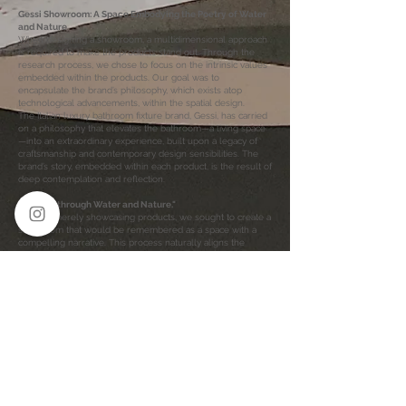
Gessi Showroom: A Space Embodying the Poetry of Water
and Nature
When designing a showroom, a multidimensional approach
is required to make the products stand out. Through the
research process, we chose to focus on the intrinsic values
embedded within the products. Our goal was to
encapsulate the brand’s philosophy, which exists atop
technological advancements, within the spatial design.
The Italian luxury bathroom fixture brand, Gessi, has carried
on a philosophy that elevates the bathroom—a living space
—into an extraordinary experience, built upon a legacy of
craftsmanship and contemporary design sensibilities. The
brand’s story, embedded within each product, is the result of
deep contemplation and reflection.
"Healing through Water and Nature."
Beyond merely showcasing products, we sought to create a
showroom that would be remembered as a space with a
compelling narrative. This process naturally aligns the
brand’s intrinsic values with the spatial experience.
We envisioned an exhibition flow that allows visitors to
immerse themselves in the philosophy of the products by
engaging all five senses, much like experiencing the
ambiance of a spa. The journey begins in the welcome area,
where a mesmerizing waterfall sets the tone, leading into a
series of exhibition spaces with carefully curated transitions.
We placed great importance on transitional spaces,
incorporating nature-friendly rest areas to create an
emotional thread that connects the experience. This
approach allows visitors to fully absorb the brand’s story.
Given the significance of relaxed interaction with consumers,