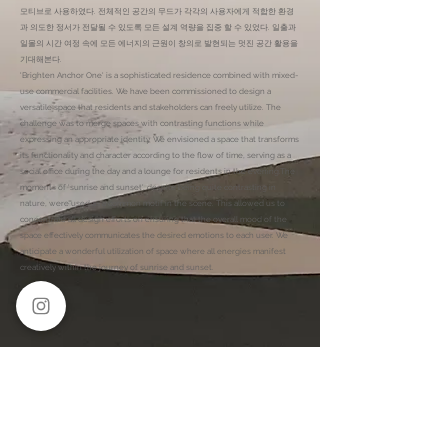
모티브로 사용하였다. 전체적인 공간의 무드가 각각의 사용자에게 적합한 환경
과 의도한 정서가 전달될 수 있도록 모든 설계 역량을 집중 할 수 있었다. 일출과
일몰의 시간 여정 속에 모든 에너지의 근원이 창의로 발현되는 멋진 공간 활용을
기대해본다.
'Brighten Anchor One' is a sophisticated residence combined with mixed-
use commercial facilities. We have been commissioned to design a
versatile space that residents and stakeholders can freely utilize. The
challenge was to merge spaces with contrasting functions while
expressing an appropriate identity. We envisioned a space that transforms
its functionality and character according to the flow of time, serving as a
social office during the day and a lounge for residents in the evening.The
moments of 'sunrise and sunset', despite being quite contrasting in
nature, were used as a common motif in the scene. This allowed us to
concentrate all design efforts on ensuring that the overall mood of the
space effectively communicates the desired emotions to each user. We
anticipate a wonderful utilization of space where all energies manifest
creatively within the journey of sunrise and sunset.