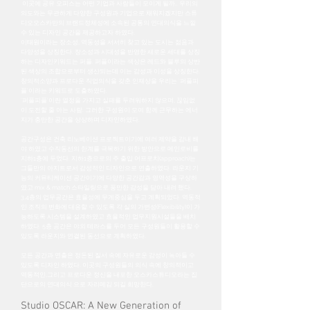
이곳에 공유 오피스는 어떤 기업과 사람들이 모이게 될까.. 우리의
의도와는 무관하게 다양한 구성원과 기업으로 채워지겠지만 스튜
디오오스카만의 브랜드정체성에 소속된 공통의 연대의식을 느낄
수 있는 디자인 공간을 제공하고자 하였다.
이태원이라는 장소성, 역동성을 서서히 찾고 있는 도시는 젊음과
다양성을 상징한다. 장소성과 시대성을 반영한 새로운 세대를 상징
하는 디자인키워드는 퍼플. 퍼플이라는 색상은 레드와 블루의 상반
된 색상의 조합으로부터 생산되는데 이는 감성과 이성을 상징한다.
창의적소양과 프로다운 직업의식을 갖춘 인재상을 우리는 ‘퍼플피
플’이라는 키워드로 도출하였다.
‘퍼플피플’이란 열정을 가지고 실패를 두려워하지 않으며, 끊임없
이 도전할 줄 아는 사람. 그러한 구성원이 모여 함께 근무하는 에너
지가 충만한 공간을 상상하며 디자인하였다.
공간구성은 건축 리노베이션 프로젝트이기에 여러 제약을 감내 해
야 하였고 수직동선의 한계를 극복하기 위한 방안으로 메인로비를
지하1층에 두었다. 지하1층으로의 주 출입 어프로치(approach)는
그들만의 아지트로서 감성적인 디자인으로 연출하였다. 라운지 기
능의 커뮤티케이션 공간이기에 다양한 공간감과 영역성을 구상하
였고 mix & match 스타일링으로 풍만한 감성을 담아 내려 했다.
3,4층의 업무공간은 효율성에 무게중심을 두고 계획되었다. 역동적
인 조직의 변화에 대응할 수 있도록 각 실의 가변성(Flexibility)이 가
능하도록 시스템을 설계하였고 효율적인 업무지원시설들을 배치
하였다. 5층 공간은 야외 테라스를 두어 모든 구성원들이 활용할 수
있도록 라운지와 연결된 동선으로 계획하였다.
모든 공간과 연출은 정돈된 질서 속에 자유로운 감성이 녹아들 수
있도록 디자인 하였다. 이곳의 구성원들의 의식 속에 창의적이고
역동적인,그리고 프로다운 정신을 내포한 오스카스튜디오라는 집
단으로의 연대의식 으로 자리메김 되길 희망한다.
Studio OSCAR: A New Generation of